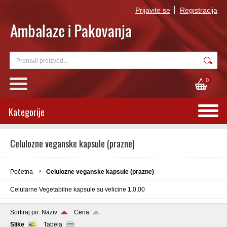
Prijavite se
Registracija
0
Kategorije
Celulozne veganske kapsule (prazne)
Početna
Celulozne veganske kapsule (prazne)
Celularne Vegetabilne kapsule su velicine 1,0,00
Sortiraj po:
Naziv
Cena
Slike
Tabela