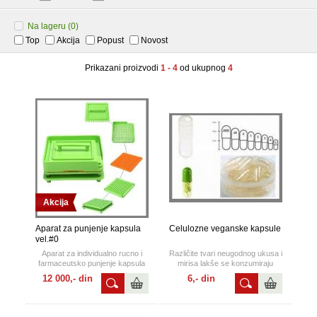
Na lageru
(0)
Top
Akcija
Popust
Novost
Prikazani proizvodi
1 - 4
od ukupnog
4
Akcija
Aparat za punjenje kapsula
Celulozne veganske kapsule
vel.#0
Aparat za individualno rucno i
Različite tvari neugodnog ukusa i
farmaceutsko punjenje kapsula
mirisa lakše se konzumiraju
praskastim sadrzajem za
ukoliko su kapsulirane i ove
12 000,- din
6,- din
velicine kapsula#1,#3,
#0 i #00
prazne kapsule upravo tome
služe.
Ova velicina kapula je za
odrasle.