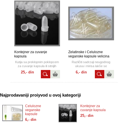
Kapsule vel.#0 i #00 imamo i
zelatinske.
Na raspolaganju su kapsule
veličina #3,#1,#0 i #00
Kapsule vel.#3 primaju 0,3ml
Kapsule vel.#1 primaju 0,5ml
Kapsule vel.#0 primaju 0,68ml
Kapsule vel.#00 primaju 0,98ml
U praksi kapsule vel.#1 su
velicina dečijih antibiotika,
vel.#0 su veličine
antibiotika za odrasle.
Kontejner za cuvanje
Zelatinske i Celulozne
kapsula
veganske kapsule velicina
#1
Kutija sa preklopnim poklopcem
Različiti sadrzaji neugodnog
za cuvanje kapsula ili sitnijih
ukusa i mirisa lakše se
tableta.
konzumiraju ukoliko su
25,- din
6,- din
kapsulirane i ove prazne kapsule
upravo tome služe.
Najprodavaniji proiyvod u ovoj kategoriji
Celulozne
Kontejner za
veganske
cuvanje kapsula
kapsule
25,- din
6,- din