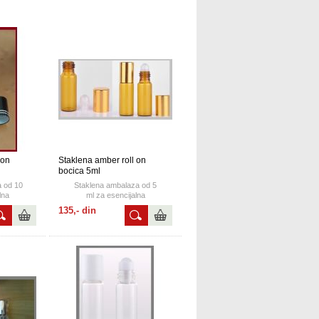
 on
Staklena amber roll on
bocica 5ml
a od 10
Staklena ambalaza od 5
lna
ml za esencijalna
 sa roll on
ulja, parfeme,mirise... sa roll on
135,- din
.
zatvaracem.