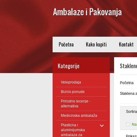
Početna
Kako kupiti
Kontakt
Kategorije
Staklene
Veleprodaja
Početna
Biznis ponude
Staklena a
Prirodno lecenje -
alternativa
Sortir
Medicinska ambalaža
Na
Plasticna i
aluminijumska
ambalaza za
Prikaz