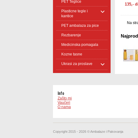
PET Teglice
ulja, pa
135,- d
Plasticne tegle i
kantice
Na str
PET ambalaza za pice
Rezbarenje
Najproda
Medicinska pomagala
Kozne tasne
Ukrasi za proslave
Info
Zašto mi
Vaučeri
O nama
Copyright 2015 - 2026 © Ambalaze i Pakovanja