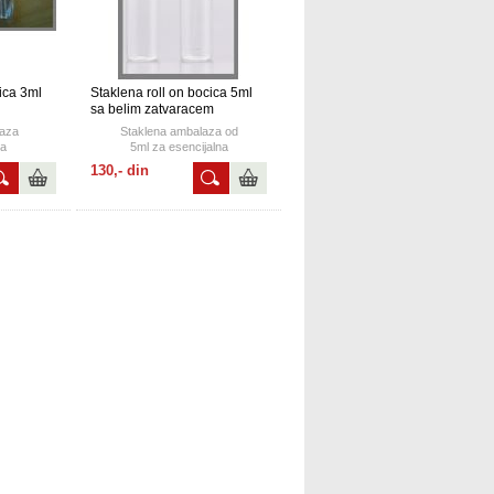
ica 3ml
Staklena roll on bocica 5ml
sa belim zatvaracem
laza
Staklena ambalaza od
na
5ml za esencijalna
sa roll on
ulja, parfeme,mirise... sa roll on
130,- din
.
zatvaracem.