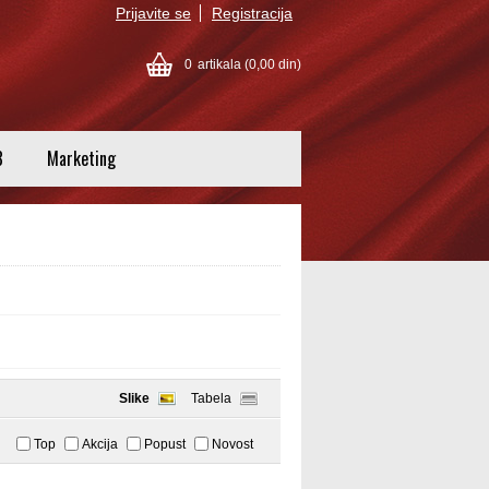
Prijavite se
Registracija
0
artikala
(0,00 din)
8
Marketing
Slike
Tabela
Top
Akcija
Popust
Novost