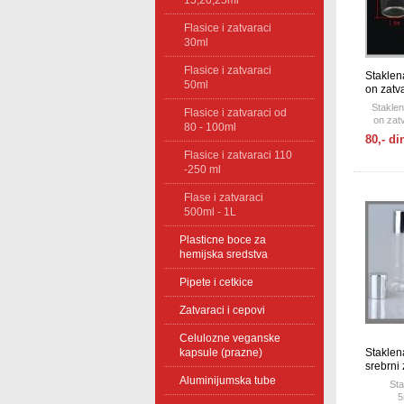
15,20,25ml
Flasice i zatvaraci
30ml
Flasice i zatvaraci
Staklen
50ml
on zat
Staklen
Flasice i zatvaraci od
on zat
80 - 100ml
80,- di
Flasice i zatvaraci 110
-250 ml
Flase i zatvaraci
500ml - 1L
Plasticne boce za
hemijska sredstva
Pipete i cetkice
Zatvaraci i cepovi
Celulozne veganske
kapsule (prazne)
Staklen
srebrni
Aluminijumska tube
Sta
5