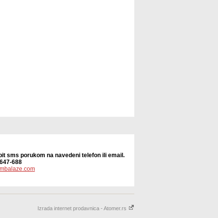
pit sms porukom na navedeni telefon ili email.
/647-688
mbalaze.com
Izrada internet prodavnica - Atomer.rs