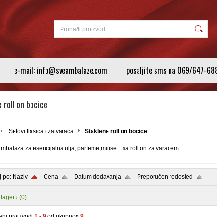
e-mail: info@sveambalaze.com
posaljite sms na 069/647-68
 roll on bocice
Setovi flasica i zatvaraca
Staklene roll on bocice
mbalaza za esencijalna ulja, parfeme,mirise... sa roll on zatvaracem.
aj po:
Naziv
Cena
Datum dodavanja
Preporučen redosled
 lageru
(0)
ani proizvodi
1 - 9
od ukupnog
9