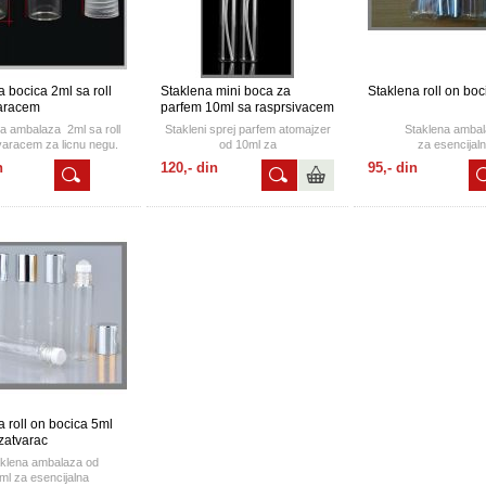
a bocica 2ml sa roll
Staklena mini boca za
Staklena roll on boc
varacem
parfem 10ml sa rasprsivacem
a ambalaza 2ml sa roll
Stakleni sprej parfem atomajzer
Staklena amba
varacem za licnu negu.
od 10ml za
za esencijal
putovanja,lagan,praktican, ne
ulja, parfeme,mirise 
n
120,- din
95,- din
zauzima mnogo prostora a
zatvaracem..
odrzava vasu svezinu.
a roll on bocica 5ml
 zatvarac
klena ambalaza od
ml za esencijalna