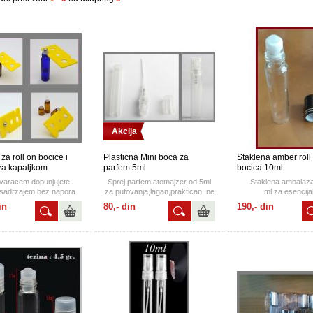
Akcija
za roll on bocice i
Plasticna Mini boca za
Staklena amber roll
za kapaljkom
parfem 5ml
bocica 10ml
tvaracem dopunjujete
Sprej parfem atomajzer od 5ml
Staklena ambalaz
 sadrzajem bez napora.
za putovanja,lagan,praktican, ne
ml za esencija
zauzima mnogo prostora a
ulja, parfeme,mirise...
in
80,- din
190,- din
odrzava vasu svezinu.
zatvaracem