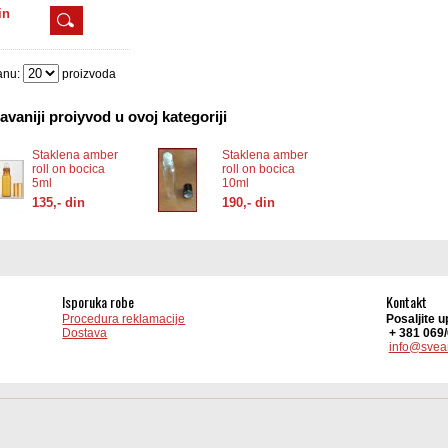
rfeme,mirise... sa roll on
in
zatvaracem.
anu:
proizvoda
vaniji proiyvod u ovoj kategoriji
Staklena amber
Staklena amber
roll on bocica
roll on bocica
5ml
10ml
135,- din
190,- din
Isporuka robe
Kontakt
Procedura reklamacije
Posaljite u
Dostava
+ 381 069
info@svea