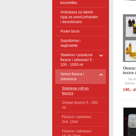
kozmetiku
Ambalaza za labelo
(sjaj za usne),inhalator
i dezodorans
Puder boce
Supoforma i
vaginalete
Staklene i plasticne
flasice i zatvaraci 5 -
100 - 1000 ml
Otvarac 
bocice 
Setovi flasica i
zatvaraca
Sa o
bocice
Staklene roll on
140,- d
bocice
Droper bocice 5 - 300
ml
Flasice i zatvaraci
5ml, 10ml
Flasice i zatvaraci