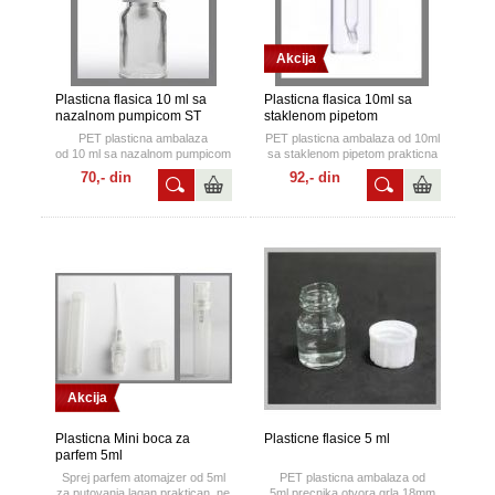
Akcija
Plasticna flasica 10 ml sa
Plasticna flasica 10ml sa
nazalnom pumpicom ST
staklenom pipetom
PET plasticna ambalaza
PET plasticna ambalaza od 10ml
od 10 ml sa nazalnom pumpicom
sa staklenom pipetom prakticna
za sve indikacije tecnosti u nos.
je za licnu upotrebu i laka za
70,- din
92,- din
transport.
Akcija
Plasticna Mini boca za
Plasticne flasice 5 ml
parfem 5ml
Sprej parfem atomajzer od 5ml
PET plasticna ambalaza od
za putovanja,lagan,praktican, ne
5ml,precnika otvora grla 18mm