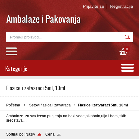
Prijavite se
Registracija
0
Kategorije
Flasice i zatvaraci 5ml, 10ml
Početna
Setovi flasica i zatvaraca
Flasice i zatvaraci 5ml, 10ml
Ambalaze za sva tecna punjenja na bazi vode,alkohola,ulja i hemijskih
sredstava....
Sortiraj po:
Naziv
Cena