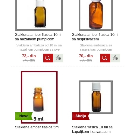
Staklena amber flasica 10ml
Staklena amber flasica 10ml
sa nazalnom pumpicom
sa rasprsivacem
Staklena ambalaza od 10 ml sa
Staklena ambalaza sa
nazalnom pumpicom za sve
rasprsivac pumpicom
indikacije tecnosti u nos.
72,- din
70,- din
74,- din
73,- din
Novo
Akcija
Staklena amber flasica 5ml
Staklena flasica 10 ml sa
kapaljkom i zatvaracem