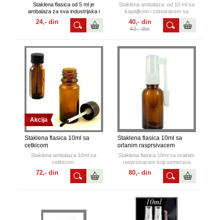
Staklena flasica od 5 ml je
Staklena ambalaza od 10 ml sa
ambalaza za sva industrijska i
kapaljkom i zatvaracem sa
rucna punjenja,precnika otvora
sigurnosnim prstenom.
24,- din
40,- din
grla 18mm.
43,- din
Akcija
Staklena flasica 10ml sa
Staklena flasica 10ml sa
cetkicom
orlanim rasprsivacem
Staklena ambalaza 10ml sa
Staklena flasica 10ml sa oralnim
cetkicom.
rasprsivacem koji usmerava
tecnost u kapljastom obliku na
72,- din
80,- din
pozadinu grla za
tinkture,propolis,serume....