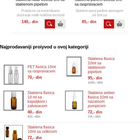
staklenom pipetom
sa rasprsivacem
Prakticno za kontrolisano
Stakleni sprej parfem atomajzer
doziranje malih količina tecnosti
od 5ml za
poput mirisnih ulja, ulja za
putovanja,lagan,praktican, ne
140,- din
85,- din
električne cigarete, aromaticnih
zauzima mnogo prostora a
ulja, ,tinktura,propolisa,
odrzava vasu svezinu.
medicinskih ulja, laboratorijske
hemije, kozmetike, kapi za oči i
nos, dezinfikacionih tecnosti i dr.
Ambalaza za licnu i industrijsku
Najprodavaniji proiyvod u ovoj kategoriji
upotrebu.
Staklena flasica
10ml sa
PET flasica 10ml
staklenom
sa rasprsivacem
pipetom
70,- din
95,- din
100,- din
Staklena flasica
Staklena amber
10 ml sa
flasica 10ml sa
kapaljkom i
nazalnom
zatvaracem
pumpicom
40,- din
72,- din
43,- din
74,- din
Staklena flasica
10ml sa cetkicom
72,- din