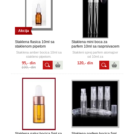
Akcija
Staklena flasica 10ml sa
Staklena mini boca za
staklenom pipetom
parfem 10ml sa rasprsivacem
Staklena amber bocica 10ml sa
Stakleni sprej parfem atomajzer
stakleno pipetom.
od 10ml za
putovanja,lagan,praktican, ne
95,- din
120,- din
zauzima mnogo prostora a
100,- din
odrzava vasu svezinu.
Staklena natur bocica 5ml sa
Staklena parfem bocica 5ml