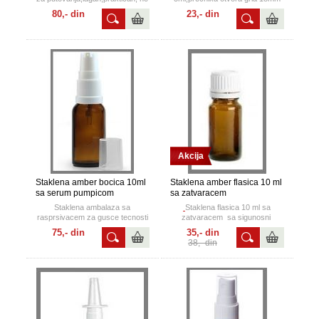
zauzima mnogo prostora a
za sva punjenja na alkoholno,
80,- din
23,- din
odrzava vasu svezinu.
vodenoj i uljanoj osnovi.
Akcija
Staklena amber bocica 10ml
Staklena amber flasica 10 ml
sa serum pumpicom
sa zatvaracem
Staklena ambalaza sa
Staklena flasica 10 ml sa
rasprsivacem za gusce tecnosti
zatvaracem sa sigunosni
ili kreme,ulja,mleka....
prstenom.
75,- din
35,- din
38,- din