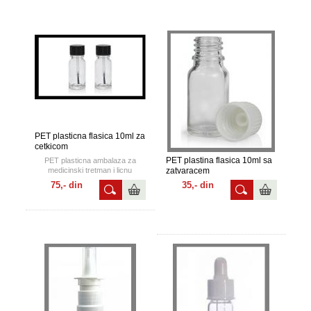
PET plasticna flasica 10ml za
cetkicom
PET plastina flasica 10ml sa
PET plasticna ambalaza za
medicinski tretman i licnu
zatvaracem
upotrebu.
75,- din
35,- din