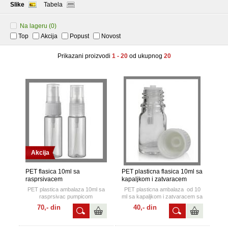
Slike
Tabela
Na lageru
(0)
Top
Akcija
Popust
Novost
Prikazani proizvodi
1 - 20
od ukupnog
20
Akcija
PET flasica 10ml sa
PET plasticna flasica 10ml sa
rasprsivacem
kapaljkom i zatvaracem
PET plastica ambalaza 10ml sa
PET plasticna ambalaza od 10
rasprsivac pumpicom
ml sa kapaljkom i zatvaracem sa
sigurnosnim prstenom.
70,- din
40,- din