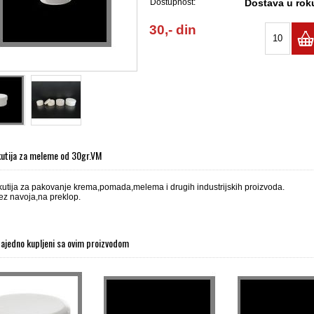
Dostupnost:
Dostava u roku
30,- din
kutija za meleme od 30gr.VM
kutija za pakovanje krema,pomada,melema i drugih industrijskih proizvoda.
bez navoja,na preklop.
zajedno kupljeni sa ovim proizvodom