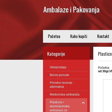
Početna
Kako kupiti
Kontakt
Kategorije
Plastic
Veleprodaja
Početna
od 30gr.
Biznis ponude
Prirodno lecenje -
alternativa
Medicinska ambalaža
Plasticna i
aluminijumska
ambalaza za