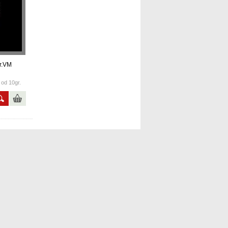
gr.VM
od 10gr.