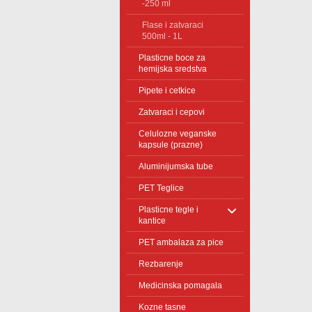
-250 ml
Flase i zatvaraci
500ml - 1L
Plasticne boce za
hemijska sredstva
Pipete i cetkice
Zatvaraci i cepovi
Celulozne veganske
kapsule (prazne)
Aluminijumska tube
PET Teglice
Plasticne tegle i
kantice
PET ambalaza za pice
Rezbarenje
Medicinska pomagala
Kozne tasne