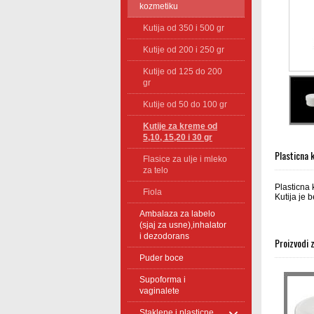
kozmetiku
Kutija od 350 i 500 gr
Kutije od 200 i 250 gr
Kutije od 125 do 200
gr
Kutije od 50 do 100 gr
Kutije za kreme od
5,10, 15,20 i 30 gr
Plasticna 
Flasice za ulje i mleko
za telo
Plasticna 
Fiola
Kutija je 
Ambalaza za labelo
(sjaj za usne),inhalator
i dezodorans
Proizvodi 
Puder boce
Supoforma i
vaginalete
Staklene i plasticne