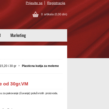
Prijavite se
Registracija
0
artikala
(0,00 din)
8
Marketing
15,20 i 30 gr
Plasticna kutija za meleme
me od 30gr.VM
e su za pakovanje (čuvanje) polučvrstih proizvoda.