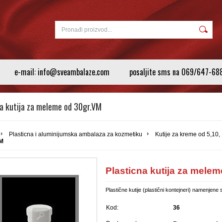
e-mail: info@sveambalaze.com
posaljite sms na 069/647-68
na kutija za meleme od 30gr.VM
Plasticna i aluminijumska ambalaza za kozmetiku
Kutije za kreme od 5,10, 
VM
Plasticna kutija za mele
Plastične kutije (plastični kontejneri) namenjen
Kod:
36