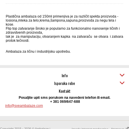
Plastična ambalaza od 150ml primenjiva je za različit spekta proizvoda -
losiona,mleka za telo,krema,šampona,sapuna,proizvoda za negu tela i
kose.
Flip top zatvaranje široko je popularno za funkcionalno nanosenje ličnih i
zdravstvenih proizvoda,
lak je za manipulaciju, otvaranjem kapka na zatvaraču se otvara i zatvara
protok tečnosti.
Ambalaza za ličnu i industrijsku upotrebu.
Info
Isporuka robe
Kontakt
Posaljite upit sms porukom na navedeni telefon ili email.
+ 381 069/647-688
info@sveambalaze.com
Copyright 2015 - 2026 © Ambalaze i
Izrada internet prodavnica - Atomer.rs