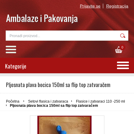
Prijavite se
Registracija
0
Kategorije
Pljosnata plava bocica 150ml sa flip top zatvaračem
Početna
Setovi flasica i zatvaraca
Flasice i zatvaraci 110 -250 ml
Pljosnata plava bocica 150ml sa flip top zatvaračem