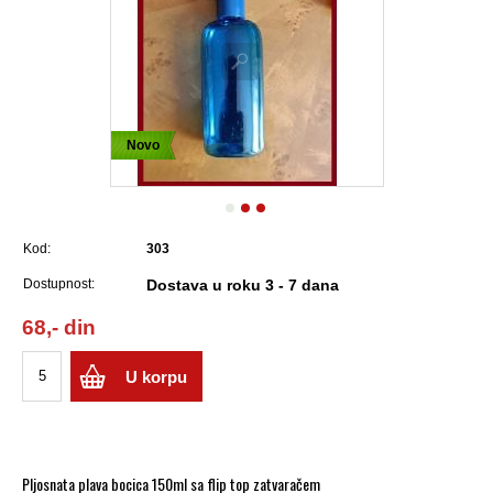
Novo
Kod:
303
Dostupnost:
Dostava u roku 3 - 7 dana
68,- din
U korpu
Pljosnata plava bocica 150ml sa flip top zatvaračem